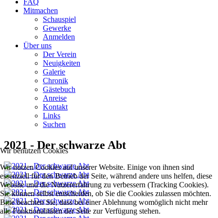
FAQ
Mitmachen
Schauspiel
Gewerke
Anmelden
Über uns
Der Verein
Neuigkeiten
Galerie
Chronik
Gästebuch
Anreise
Kontakt
Links
Suchen
2021 - Der schwarze Abt
Wir benutzen Cookies
Wir nutzen Cookies auf unserer Website. Einige von ihnen sind
essenziell für den Betrieb der Seite, während andere uns helfen, diese
Website und die Nutzererfahrung zu verbessern (Tracking Cookies).
Sie können selbst entscheiden, ob Sie die Cookies zulassen möchten.
Bitte beachten Sie, dass bei einer Ablehnung womöglich nicht mehr
alle Funktionalitäten der Seite zur Verfügung stehen.