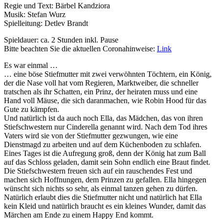
Regie und Text: Bärbel Kandziora
Musik: Stefan Wurz
Spielleitung: Detlev Brandt
Spieldauer: ca. 2 Stunden inkl. Pause
Bitte beachten Sie die aktuellen Coronahinweise:
Link
Es war einmal …
… eine böse Stiefmutter mit zwei verwöhnten Töchtern, ein König,
der die Nase voll hat vom Regieren, Marktweiber, die schneller
tratschen als ihr Schatten, ein Prinz, der heiraten muss und eine
Hand voll Mäuse, die sich daranmachen, wie Robin Hood für das
Gute zu kämpfen.
Und natürlich ist da auch noch Ella, das Mädchen, das von ihren
Stiefschwestern nur Cinderella genannt wird. Nach dem Tod ihres
Vaters wird sie von der Stiefmutter gezwungen, wie eine
Dienstmagd zu arbeiten und auf dem Küchenboden zu schlafen.
Eines Tages ist die Aufregung groß, denn der König hat zum Ball
auf das Schloss geladen, damit sein Sohn endlich eine Braut findet.
Die Stiefschwestern freuen sich auf ein rauschendes Fest und
machen sich Hoffnungen, dem Prinzen zu gefallen. Ella hingegen
wünscht sich nichts so sehr, als einmal tanzen gehen zu dürfen.
Natürlich erlaubt dies die Stiefmutter nicht und natürlich hat Ella
kein Kleid und natürlich braucht es ein kleines Wunder, damit das
Märchen am Ende zu einem Happy End kommt.